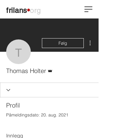
frilans
•
org
Flere handlinger
Følg
Thomas Holter
Admin
Thomas Holter
Profil
Påmeldingsdato: 20. aug. 2021
Innlegg